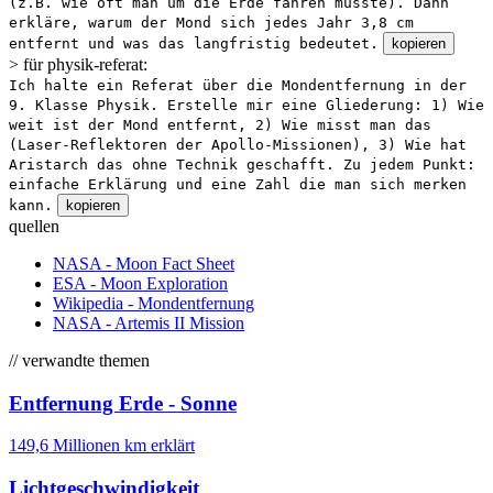
(z.B. wie oft man um die Erde fahren müsste). Dann
erkläre, warum der Mond sich jedes Jahr 3,8 cm
entfernt und was das langfristig bedeutet.
kopieren
> für physik-referat:
Ich halte ein Referat über die Mondentfernung in der
9. Klasse Physik. Erstelle mir eine Gliederung: 1) Wie
weit ist der Mond entfernt, 2) Wie misst man das
(Laser-Reflektoren der Apollo-Missionen), 3) Wie hat
Aristarch das ohne Technik geschafft. Zu jedem Punkt:
einfache Erklärung und eine Zahl die man sich merken
kann.
kopieren
quellen
NASA - Moon Fact Sheet
ESA - Moon Exploration
Wikipedia - Mondentfernung
NASA - Artemis II Mission
// verwandte themen
Entfernung Erde - Sonne
149,6 Millionen km erklärt
Lichtgeschwindigkeit