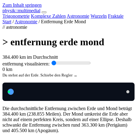
Zum Inhalt springen
physik
::multimedial
Trigonometrie
Komplexe Zahlen
Astronomie
Wurzeln
Fraktale
Start
/
Astronomie
/ Entfernung Erde Mond
// astronomie
> entfernung erde mond
384.400 km im Durchschnitt
entfernung visualisieren:
0 km
Du stehst auf der Erde. Schiebe den Regler →
Die durchschnittliche Entfernung zwischen Erde und Mond beträgt
384.400 km (238.855 Meilen). Der Mond umkreist die Erde aber
nicht auf einem perfekten Kreis, sondern auf einer Ellipse. Deshalb
schwankt die Entfernung zwischen rund 363.300 km (Perigäum)
und 405.500 km (Apogäum).