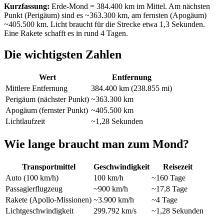
Kurzfassung:
Erde-Mond = 384.400 km im Mittel. Am nächsten
Punkt (Perigäum) sind es ~363.300 km, am fernsten (Apogäum)
~405.500 km. Licht braucht für die Strecke etwa 1,3 Sekunden.
Eine Rakete schafft es in rund 4 Tagen.
Die wichtigsten Zahlen
Wert
Entfernung
Mittlere Entfernung
384.400 km (238.855 mi)
Perigäum (nächster Punkt)
~363.300 km
Apogäum (fernster Punkt)
~405.500 km
Lichtlaufzeit
~1,28 Sekunden
Wie lange braucht man zum Mond?
Transportmittel
Geschwindigkeit
Reisezeit
Auto (100 km/h)
100 km/h
~160 Tage
Passagierflugzeug
~900 km/h
~17,8 Tage
Rakete (Apollo-Missionen)
~3.900 km/h
~4 Tage
Lichtgeschwindigkeit
299.792 km/s
~1,28 Sekunden