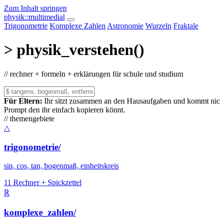
Zum Inhalt springen
physik
::multimedial
Trigonometrie
Komplexe Zahlen
Astronomie
Wurzeln
Fraktale
> physik_verstehen()
// rechner + formeln + erklärungen für schule und studium
Für Eltern:
Ihr sitzt zusammen an den Hausaufgaben und kommt nicht
Prompt den ihr einfach kopieren könnt.
// themengebiete
△
trigonometrie/
sin, cos, tan, bogenmaß, einheitskreis
11 Rechner + Spickzettel
ℝ
komplexe_zahlen/