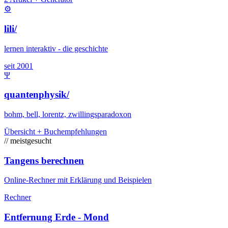
⚙
lili/
lernen interaktiv - die geschichte
seit 2001
Ψ
quantenphysik/
bohm, bell, lorentz, zwillingsparadoxon
Übersicht + Buchempfehlungen
// meistgesucht
Tangens berechnen
Online-Rechner mit Erklärung und Beispielen
Rechner
Entfernung Erde - Mond