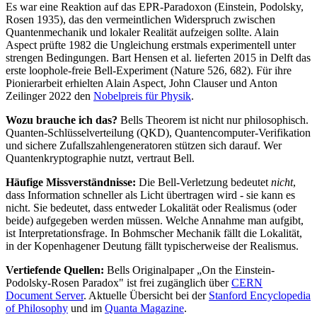
Es war eine Reaktion auf das EPR-Paradoxon (Einstein, Podolsky,
Rosen 1935), das den vermeintlichen Widerspruch zwischen
Quantenmechanik und lokaler Realität aufzeigen sollte. Alain
Aspect prüfte 1982 die Ungleichung erstmals experimentell unter
strengen Bedingungen. Bart Hensen et al. lieferten 2015 in Delft das
erste loophole-freie Bell-Experiment (Nature 526, 682). Für ihre
Pionierarbeit erhielten Alain Aspect, John Clauser und Anton
Zeilinger 2022 den
Nobelpreis für Physik
.
Wozu brauche ich das?
Bells Theorem ist nicht nur philosophisch.
Quanten-Schlüsselverteilung (QKD), Quantencomputer-Verifikation
und sichere Zufallszahlengeneratoren stützen sich darauf. Wer
Quantenkryptographie nutzt, vertraut Bell.
Häufige Missverständnisse:
Die Bell-Verletzung bedeutet
nicht
,
dass Information schneller als Licht übertragen wird - sie kann es
nicht. Sie bedeutet, dass entweder Lokalität oder Realismus (oder
beide) aufgegeben werden müssen. Welche Annahme man aufgibt,
ist Interpretationsfrage. In Bohmscher Mechanik fällt die Lokalität,
in der Kopenhagener Deutung fällt typischerweise der Realismus.
Vertiefende Quellen:
Bells Originalpaper „On the Einstein-
Podolsky-Rosen Paradox" ist frei zugänglich über
CERN
Document Server
. Aktuelle Übersicht bei der
Stanford Encyclopedia
of Philosophy
und im
Quanta Magazine
.