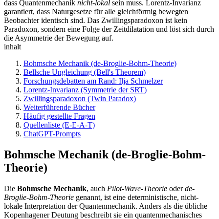
dass Quantenmechanik
nicht-lokal
sein muss. Lorentz-Invarianz
garantiert, dass Naturgesetze für alle gleichförmig bewegten
Beobachter identisch sind. Das Zwillingsparadoxon ist kein
Paradoxon, sondern eine Folge der Zeitdilatation und löst sich durch
die Asymmetrie der Bewegung auf.
inhalt
Bohmsche Mechanik (de-Broglie-Bohm-Theorie)
Bellsche Ungleichung (Bell's Theorem)
Forschungsdebatten am Rand: Ilja Schmelzer
Lorentz-Invarianz (Symmetrie der SRT)
Zwillingsparadoxon (Twin Paradox)
Weiterführende Bücher
Häufig gestellte Fragen
Quellenliste (E-E-A-T)
ChatGPT-Prompts
Bohmsche Mechanik (de-Broglie-Bohm-
Theorie)
Die
Bohmsche Mechanik
, auch
Pilot-Wave-Theorie
oder
de-
Broglie-Bohm-Theorie
genannt, ist eine deterministische, nicht-
lokale Interpretation der Quantenmechanik. Anders als die übliche
Kopenhagener Deutung beschreibt sie ein quantenmechanisches