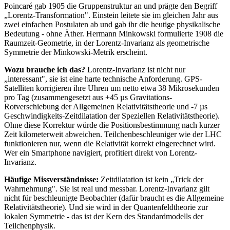
Poincaré gab 1905 die Gruppenstruktur an und prägte den Begriff
„Lorentz-Transformation". Einstein leitete sie im gleichen Jahr aus
zwei einfachen Postulaten ab und gab ihr die heutige physikalische
Bedeutung - ohne Äther. Hermann Minkowski formulierte 1908 die
Raumzeit-Geometrie, in der Lorentz-Invarianz als geometrische
Symmetrie der Minkowski-Metrik erscheint.
Wozu brauche ich das?
Lorentz-Invarianz ist nicht nur
„interessant", sie ist eine harte technische Anforderung. GPS-
Satelliten korrigieren ihre Uhren um netto etwa 38 Mikrosekunden
pro Tag (zusammengesetzt aus +45 µs Gravitations-
Rotverschiebung der Allgemeinen Relativitätstheorie und -7 µs
Geschwindigkeits-Zeitdilatation der Speziellen Relativitätstheorie).
Ohne diese Korrektur würde die Positionsbestimmung nach kurzer
Zeit kilometerweit abweichen. Teilchenbeschleuniger wie der LHC
funktionieren nur, wenn die Relativität korrekt eingerechnet wird.
Wer ein Smartphone navigiert, profitiert direkt von Lorentz-
Invarianz.
Häufige Missverständnisse:
Zeitdilatation ist kein „Trick der
Wahrnehmung". Sie ist real und messbar. Lorentz-Invarianz gilt
nicht für beschleunigte Beobachter (dafür braucht es die Allgemeine
Relativitätstheorie). Und sie wird in der Quantenfeldtheorie zur
lokalen Symmetrie - das ist der Kern des Standardmodells der
Teilchenphysik.