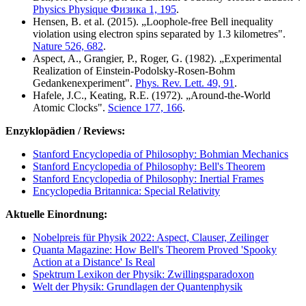
Physics Physique Физика 1, 195
.
Hensen, B. et al. (2015). „Loophole-free Bell inequality
violation using electron spins separated by 1.3 kilometres".
Nature 526, 682
.
Aspect, A., Grangier, P., Roger, G. (1982). „Experimental
Realization of Einstein-Podolsky-Rosen-Bohm
Gedankenexperiment".
Phys. Rev. Lett. 49, 91
.
Hafele, J.C., Keating, R.E. (1972). „Around-the-World
Atomic Clocks".
Science 177, 166
.
Enzyklopädien / Reviews:
Stanford Encyclopedia of Philosophy: Bohmian Mechanics
Stanford Encyclopedia of Philosophy: Bell's Theorem
Stanford Encyclopedia of Philosophy: Inertial Frames
Encyclopedia Britannica: Special Relativity
Aktuelle Einordnung:
Nobelpreis für Physik 2022: Aspect, Clauser, Zeilinger
Quanta Magazine: How Bell's Theorem Proved 'Spooky
Action at a Distance' Is Real
Spektrum Lexikon der Physik: Zwillingsparadoxon
Welt der Physik: Grundlagen der Quantenphysik