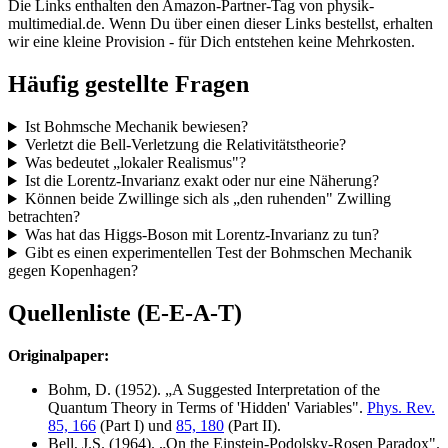
Die Links enthalten den Amazon-Partner-Tag von physik-
multimedial.de. Wenn Du über einen dieser Links bestellst, erhalten
wir eine kleine Provision - für Dich entstehen keine Mehrkosten.
Häufig gestellte Fragen
Ist Bohmsche Mechanik bewiesen?
Verletzt die Bell-Verletzung die Relativitätstheorie?
Was bedeutet „lokaler Realismus"?
Ist die Lorentz-Invarianz exakt oder nur eine Näherung?
Können beide Zwillinge sich als „den ruhenden" Zwilling
betrachten?
Was hat das Higgs-Boson mit Lorentz-Invarianz zu tun?
Gibt es einen experimentellen Test der Bohmschen Mechanik
gegen Kopenhagen?
Quellenliste (E-E-A-T)
Originalpaper:
Bohm, D. (1952). „A Suggested Interpretation of the
Quantum Theory in Terms of 'Hidden' Variables".
Phys. Rev.
85, 166
(Part I) und
85, 180
(Part II).
Bell, J.S. (1964). „On the Einstein-Podolsky-Rosen Paradox".