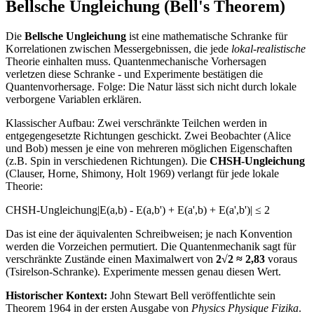
Bellsche Ungleichung (Bell's Theorem)
Die
Bellsche Ungleichung
ist eine mathematische Schranke für
Korrelationen zwischen Messergebnissen, die jede
lokal-realistische
Theorie einhalten muss. Quantenmechanische Vorhersagen
verletzen diese Schranke - und Experimente bestätigen die
Quantenvorhersage. Folge: Die Natur lässt sich nicht durch lokale
verborgene Variablen erklären.
Klassischer Aufbau: Zwei verschränkte Teilchen werden in
entgegengesetzte Richtungen geschickt. Zwei Beobachter (Alice
und Bob) messen je eine von mehreren möglichen Eigenschaften
(z.B. Spin in verschiedenen Richtungen). Die
CHSH-Ungleichung
(Clauser, Horne, Shimony, Holt 1969) verlangt für jede lokale
Theorie:
CHSH-Ungleichung
|E(a,b) - E(a,b') + E(a',b) + E(a',b')| ≤ 2
Das ist eine der äquivalenten Schreibweisen; je nach Konvention
werden die Vorzeichen permutiert. Die Quantenmechanik sagt für
verschränkte Zustände einen Maximalwert von
2√2 ≈ 2,83
voraus
(Tsirelson-Schranke). Experimente messen genau diesen Wert.
Historischer Kontext:
John Stewart Bell veröffentlichte sein
Theorem 1964 in der ersten Ausgabe von
Physics Physique Fizika
.