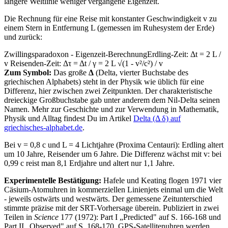
längere Weltlinie weniger vergangene Eigenzeit.
Die Rechnung für eine Reise mit konstanter Geschwindigkeit v zu
einem Stern in Entfernung L (gemessen im Ruhesystem der Erde)
und zurück:
Zwillingsparadoxon - Eigenzeit-Berechnung
Erdling-Zeit: Δt = 2 L /
v Reisenden-Zeit: Δτ = Δt / γ = 2 L √(1 - v²/c²) / v
Zum Symbol:
Das große
Δ
(Delta, vierter Buchstabe des
griechischen Alphabets) steht in der Physik wie üblich für eine
Differenz, hier zwischen zwei Zeitpunkten. Der charakteristische
dreieckige Großbuchstabe gab unter anderem dem Nil-Delta seinen
Namen. Mehr zur Geschichte und zur Verwendung in Mathematik,
Physik und Alltag findest Du im Artikel
Delta (Δ δ) auf
griechisches-alphabet.de
.
Bei v = 0,8 c und L = 4 Lichtjahre (Proxima Centauri): Erdling altert
um 10 Jahre, Reisender um 6 Jahre. Die Differenz wächst mit v: bei
0,99 c reist man 8,1 Erdjahre und altert nur 1,1 Jahre.
Experimentelle Bestätigung:
Hafele und Keating flogen 1971 vier
Cäsium-Atomuhren in kommerziellen Linienjets einmal um die Welt
- jeweils ostwärts und westwärts. Der gemessene Zeitunterschied
stimmte präzise mit der SRT-Vorhersage überein. Publiziert in zwei
Teilen in
Science
177 (1972): Part I „Predicted" auf S. 166-168 und
Part II „Observed" auf S. 168-170. GPS-Satellitenuhren werden