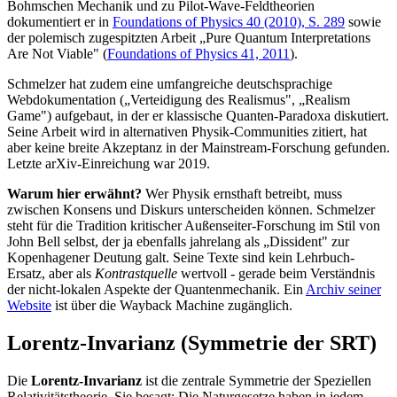
Bohmschen Mechanik und zu Pilot-Wave-Feldtheorien
dokumentiert er in
Foundations of Physics 40 (2010), S. 289
sowie
der polemisch zugespitzten Arbeit „Pure Quantum Interpretations
Are Not Viable" (
Foundations of Physics 41, 2011
).
Schmelzer hat zudem eine umfangreiche deutschsprachige
Webdokumentation („Verteidigung des Realismus", „Realism
Game") aufgebaut, in der er klassische Quanten-Paradoxa diskutiert.
Seine Arbeit wird in alternativen Physik-Communities zitiert, hat
aber keine breite Akzeptanz in der Mainstream-Forschung gefunden.
Letzte arXiv-Einreichung war 2019.
Warum hier erwähnt?
Wer Physik ernsthaft betreibt, muss
zwischen Konsens und Diskurs unterscheiden können. Schmelzer
steht für die Tradition kritischer Außenseiter-Forschung im Stil von
John Bell selbst, der ja ebenfalls jahrelang als „Dissident" zur
Kopenhagener Deutung galt. Seine Texte sind kein Lehrbuch-
Ersatz, aber als
Kontrastquelle
wertvoll - gerade beim Verständnis
der nicht-lokalen Aspekte der Quantenmechanik. Ein
Archiv seiner
Website
ist über die Wayback Machine zugänglich.
Lorentz-Invarianz (Symmetrie der SRT)
Die
Lorentz-Invarianz
ist die zentrale Symmetrie der Speziellen
Relativitätstheorie. Sie besagt: Die Naturgesetze haben in jedem