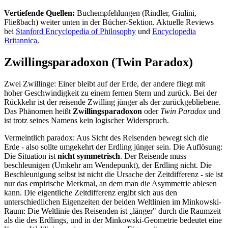
Vertiefende Quellen:
Buchempfehlungen (Rindler, Giulini,
Fließbach) weiter unten in der Bücher-Sektion. Aktuelle Reviews
bei
Stanford Encyclopedia of Philosophy
und
Encyclopedia
Britannica
.
Zwillingsparadoxon (Twin Paradox)
Zwei Zwillinge: Einer bleibt auf der Erde, der andere fliegt mit
hoher Geschwindigkeit zu einem fernen Stern und zurück. Bei der
Rückkehr ist der reisende Zwilling jünger als der zurückgebliebene.
Das Phänomen heißt
Zwillingsparadoxon
oder
Twin Paradox
und
ist trotz seines Namens kein logischer Widerspruch.
Vermeintlich paradox: Aus Sicht des Reisenden bewegt sich die
Erde - also sollte umgekehrt der Erdling jünger sein. Die Auflösung:
Die Situation ist
nicht symmetrisch
. Der Reisende muss
beschleunigen (Umkehr am Wendepunkt), der Erdling nicht. Die
Beschleunigung selbst ist nicht die Ursache der Zeitdifferenz - sie ist
nur das empirische Merkmal, an dem man die Asymmetrie ablesen
kann. Die eigentliche Zeitdifferenz ergibt sich aus den
unterschiedlichen Eigenzeiten der beiden Weltlinien im Minkowski-
Raum: Die Weltlinie des Reisenden ist „länger" durch die Raumzeit
als die des Erdlings, und in der Minkowski-Geometrie bedeutet eine