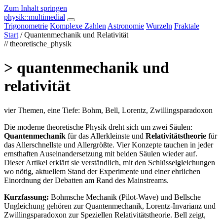
Zum Inhalt springen
physik
::multimedial
Trigonometrie
Komplexe Zahlen
Astronomie
Wurzeln
Fraktale
Start
/ Quantenmechanik und Relativität
// theoretische_physik
> quantenmechanik und
relativität
vier Themen, eine Tiefe: Bohm, Bell, Lorentz, Zwillingsparadoxon
Die moderne theoretische Physik dreht sich um zwei Säulen:
Quantenmechanik
für das Allerkleinste und
Relativitätstheorie
für
das Allerschnellste und Allergrößte. Vier Konzepte tauchen in jeder
ernsthaften Auseinandersetzung mit beiden Säulen wieder auf.
Dieser Artikel erklärt sie verständlich, mit den Schlüsselgleichungen
wo nötig, aktuellem Stand der Experimente und einer ehrlichen
Einordnung der Debatten am Rand des Mainstreams.
Kurzfassung:
Bohmsche Mechanik (Pilot-Wave) und Bellsche
Ungleichung gehören zur Quantenmechanik, Lorentz-Invarianz und
Zwillingsparadoxon zur Speziellen Relativitätstheorie. Bell zeigt,