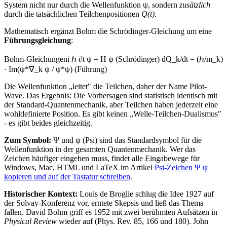
System nicht nur durch die Wellenfunktion ψ, sondern
zusätzlich
durch die tatsächlichen Teilchenpositionen
Q(t)
.
Mathematisch ergänzt Bohm die Schrödinger-Gleichung um eine
Führungsgleichung
:
Bohm-Gleichungen
i ℏ ∂t ψ = H ψ (Schrödinger) dQ_k/dt = (ℏ/m_k)
· Im(ψ*∇_k ψ / ψ*ψ) (Führung)
Die Wellenfunktion „leitet" die Teilchen, daher der Name Pilot-
Wave. Das Ergebnis: Die Vorhersagen sind statistisch identisch mit
der Standard-Quantenmechanik, aber Teilchen haben jederzeit eine
wohldefinierte Position. Es gibt keinen „Welle-Teilchen-Dualismus"
- es gibt beides gleichzeitig.
Zum Symbol:
Ψ und ψ (Psi) sind das Standardsymbol für die
Wellenfunktion in der gesamten Quantenmechanik. Wer das
Zeichen häufiger eingeben muss, findet alle Eingabewege für
Windows, Mac, HTML und LaTeX im Artikel
Psi-Zeichen Ψ ψ
kopieren und auf der Tastatur schreiben
.
Historischer Kontext:
Louis de Broglie schlug die Idee 1927 auf
der Solvay-Konferenz vor, erntete Skepsis und ließ das Thema
fallen. David Bohm griff es 1952 mit zwei berühmten Aufsätzen in
Physical Review
wieder auf (Phys. Rev. 85, 166 und 180). John