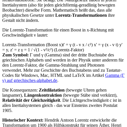
Inertialsystem (also für jeden gleichförmig-geradlinig bewegten
Beobachter) dieselbe Form. Mathematisch heißt das, dass alle
physikalischen Gesetze unter
Lorentz-Transformationen
ihre
Gestalt nicht ändern.
Die Lorentz-Transformation für einen Boost in x-Richtung mit
Geschwindigkeit v lautet:
Lorentz-Transformation (Boost x)
t' = γ (t - v x / c²) x' = γ (x - v t) y'
= y, z' = z γ = 1 / √(1 - v²/c²) (Lorentz-Faktor)
Zum Symbol:
Γ und γ (Gamma) sind der dritte Buchstabe des
griechischen Alphabets und werden in der Physik unter anderem für
den Lorentz-Faktor, die Gamma-Strahlung und Photonen
verwendet. Mehr zur Geschichte des Buchstabens und zu Tastatur-
Codes für Windows, Mac, HTML und LaTeX im Artikel
Gamma (Γ
γ) auf griechisches-alphabet.de
.
Die Konsequenzen:
Zeitdilatation
(bewegte Uhren gehen
langsamer),
Längenkontraktion
(bewegte Stäbe sind verkürzt),
Relativität der Gleichzeitigkeit
. Die Lichtgeschwindigkeit c ist in
allen Inertialsystemen gleich - das war Einsteins zweites Postulat
1905.
Historischer Kontext:
Hendrik Antoon Lorentz entwickelte die
Transformation um 1900 als Hilfskonstrukt für seinen Äther. Henri