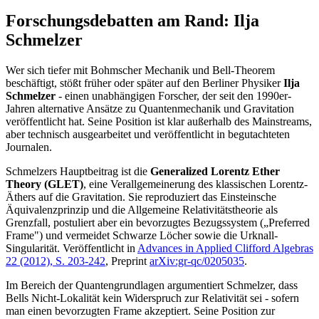
Forschungsdebatten am Rand: Ilja
Schmelzer
Wer sich tiefer mit Bohmscher Mechanik und Bell-Theorem
beschäftigt, stößt früher oder später auf den Berliner Physiker
Ilja
Schmelzer
- einen unabhängigen Forscher, der seit den 1990er-
Jahren alternative Ansätze zu Quantenmechanik und Gravitation
veröffentlicht hat. Seine Position ist klar außerhalb des Mainstreams,
aber technisch ausgearbeitet und veröffentlicht in begutachteten
Journalen.
Schmelzers Hauptbeitrag ist die
Generalized Lorentz Ether
Theory (GLET)
, eine Verallgemeinerung des klassischen Lorentz-
Äthers auf die Gravitation. Sie reproduziert das Einsteinsche
Äquivalenzprinzip und die Allgemeine Relativitätstheorie als
Grenzfall, postuliert aber ein bevorzugtes Bezugssystem („Preferred
Frame") und vermeidet Schwarze Löcher sowie die Urknall-
Singularität. Veröffentlicht in
Advances in Applied Clifford Algebras
22 (2012), S. 203-242
, Preprint
arXiv:gr-qc/0205035
.
Im Bereich der Quantengrundlagen argumentiert Schmelzer, dass
Bells Nicht-Lokalität kein Widerspruch zur Relativität sei - sofern
man einen bevorzugten Frame akzeptiert. Seine Position zur