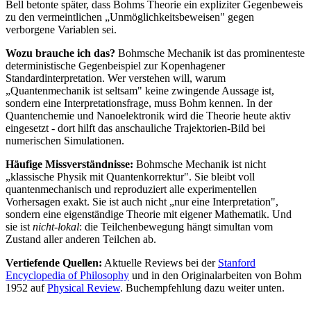
Bell betonte später, dass Bohms Theorie ein expliziter Gegenbeweis
zu den vermeintlichen „Unmöglichkeitsbeweisen" gegen
verborgene Variablen sei.
Wozu brauche ich das?
Bohmsche Mechanik ist das prominenteste
deterministische Gegenbeispiel zur Kopenhagener
Standardinterpretation. Wer verstehen will, warum
„Quantenmechanik ist seltsam" keine zwingende Aussage ist,
sondern eine Interpretationsfrage, muss Bohm kennen. In der
Quantenchemie und Nanoelektronik wird die Theorie heute aktiv
eingesetzt - dort hilft das anschauliche Trajektorien-Bild bei
numerischen Simulationen.
Häufige Missverständnisse:
Bohmsche Mechanik ist nicht
„klassische Physik mit Quantenkorrektur". Sie bleibt voll
quantenmechanisch und reproduziert alle experimentellen
Vorhersagen exakt. Sie ist auch nicht „nur eine Interpretation",
sondern eine eigenständige Theorie mit eigener Mathematik. Und
sie ist
nicht-lokal
: die Teilchenbewegung hängt simultan vom
Zustand aller anderen Teilchen ab.
Vertiefende Quellen:
Aktuelle Reviews bei der
Stanford
Encyclopedia of Philosophy
und in den Originalarbeiten von Bohm
1952 auf
Physical Review
. Buchempfehlung dazu weiter unten.