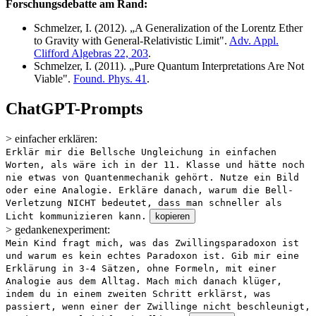
Forschungsdebatte am Rand:
Schmelzer, I. (2012). „A Generalization of the Lorentz Ether
to Gravity with General-Relativistic Limit".
Adv. Appl.
Clifford Algebras 22, 203
.
Schmelzer, I. (2011). „Pure Quantum Interpretations Are Not
Viable".
Found. Phys. 41
.
ChatGPT-Prompts
> einfacher erklären:
Erklär mir die Bellsche Ungleichung in einfachen
Worten, als wäre ich in der 11. Klasse und hätte noch
nie etwas von Quantenmechanik gehört. Nutze ein Bild
oder eine Analogie. Erkläre danach, warum die Bell-
Verletzung NICHT bedeutet, dass man schneller als
Licht kommunizieren kann.
kopieren
> gedankenexperiment:
Mein Kind fragt mich, was das Zwillingsparadoxon ist
und warum es kein echtes Paradoxon ist. Gib mir eine
Erklärung in 3-4 Sätzen, ohne Formeln, mit einer
Analogie aus dem Alltag. Mach mich danach klüger,
indem du in einem zweiten Schritt erklärst, was
passiert, wenn einer der Zwillinge nicht beschleunigt,