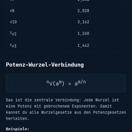
√8
2,828
√10
3,162
3
1,260
√2
3
1,442
√3
Potenz-Wurzel-Verbindung
n
m
m/n
√(a
) = a
Das ist die zentrale Verbindung: Jede Wurzel ist
eine Potenz mit gebrochenem Exponenten. Damit
kannst du alle Wurzelgesetze aus den Potenzgesetzen
herleiten.
Beispiele: