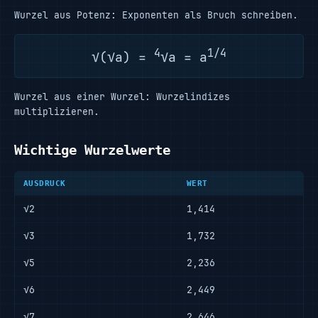
Wurzel aus Potenz: Exponenten als Bruch schreiben.
4
1/4
√(√a) =
√a = a
Wurzel aus einer Wurzel: Wurzelindizes
multiplizieren.
Wichtige Wurzelwerte
AUSDRUCK
WERT
√2
1,414
√3
1,732
√5
2,236
√6
2,449
√7
2,646