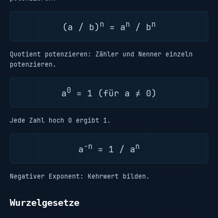
n
n
n
(a / b)
= a
/ b
Quotient potenzieren: Zähler und Nenner einzeln
potenzieren.
0
a
= 1 (für a ≠ 0)
Jede Zahl hoch 0 ergibt 1.
−n
n
a
= 1 / a
Negativer Exponent: Kehrwert bilden.
Wurzelgesetze