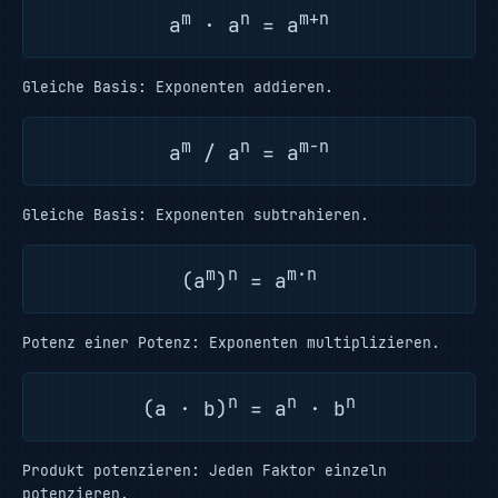
m
n
m+n
a
· a
= a
Gleiche Basis: Exponenten addieren.
m
n
m−n
a
/ a
= a
Gleiche Basis: Exponenten subtrahieren.
m
n
m·n
(a
)
= a
Potenz einer Potenz: Exponenten multiplizieren.
n
n
n
(a · b)
= a
· b
Produkt potenzieren: Jeden Faktor einzeln
potenzieren.