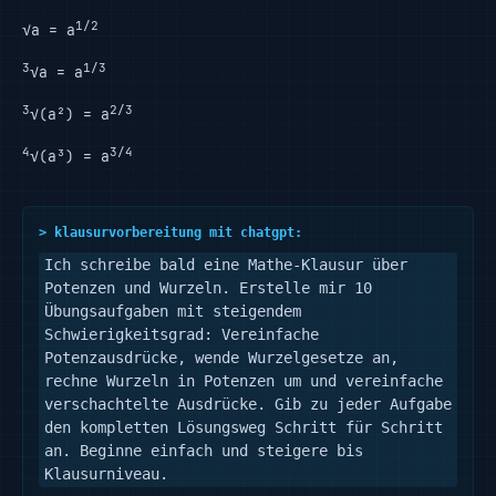
1/2
√a = a
3
1/3
√a = a
3
2/3
√(a²) = a
4
3/4
√(a³) = a
> klausurvorbereitung mit chatgpt:
Ich schreibe bald eine Mathe-Klausur über 
Potenzen und Wurzeln. Erstelle mir 10 
Übungsaufgaben mit steigendem 
Schwierigkeitsgrad: Vereinfache 
Potenzausdrücke, wende Wurzelgesetze an, 
rechne Wurzeln in Potenzen um und vereinfache 
verschachtelte Ausdrücke. Gib zu jeder Aufgabe 
den kompletten Lösungsweg Schritt für Schritt 
an. Beginne einfach und steigere bis 
Klausurniveau.