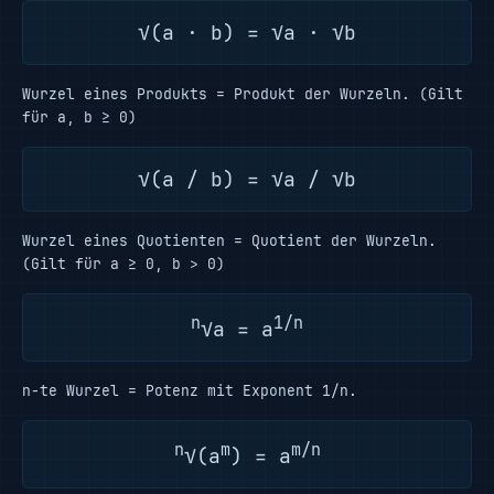
√(a · b) = √a · √b
Wurzel eines Produkts = Produkt der Wurzeln. (Gilt
für a, b ≥ 0)
√(a / b) = √a / √b
Wurzel eines Quotienten = Quotient der Wurzeln.
(Gilt für a ≥ 0, b > 0)
n
1/n
√a = a
n-te Wurzel = Potenz mit Exponent 1/n.
n
m
m/n
√(a
) = a